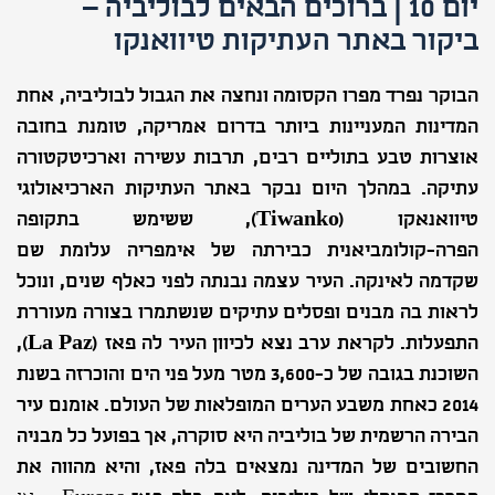
יום 10 | ברוכים הבאים לבוליביה –
ביקור באתר העתיקות טיוואנקו
הבוקר נפרד מפרו הקסומה ונחצה את הגבול לבוליביה, אחת
המדינות המעניינות ביותר בדרום אמריקה, טומנת בחובה
אוצרות טבע בתוליים רבים, תרבות עשירה וארכיטקטורה
עתיקה. במהלך היום נבקר באתר העתיקות הארכיאולוגי
טיוואנאקו (
Tiwanko
), ששימש בתקופה
הפרה-קולומביאנית כבירתה של אימפריה עלומת שם
שקדמה לאינקה. העיר עצמה נבנתה לפני כאלף שנים, ונוכל
לראות בה מבנים ופסלים עתיקים שנשתמרו בצורה מעוררת
התפעלות. לקראת ערב נצא לכיוון העיר לה פאז (
La Paz
),
השוכנת בגובה של כ-3,600 מטר מעל פני הים והוכרזה בשנת
2014 כאחת משבע הערים המופלאות של העולם. אומנם עיר
הבירה הרשמית של בוליביה היא סוקרה, אך בפועל כל מבניה
החשובים של המדינה נמצאים בלה פאז, והיא מהווה את