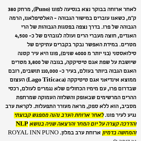
לאחר ארוחה בבוקר נצא בנסיעה לפונו (
Puno
), מרחק 380
ק"מ, כשאנו עוברים במישור הגבוהה - האלטיפלאנו, הרמה
הגבוהה של פרו. בדרך נצפה בפסגות הגבוהות של הרי
האנדים, חוצה מעברי הרים ועולה לגובהים של כ- 4,500
מטרים. במידת האפשר נבקר בקברים עתיקים של
סילואסטני (בני יותר מ 4000 שנים), פונו היא עיר קטנה
שיושבת על שפת אגם טיטיקקה, בגובה של 3,800 מטרים
האגם הגבוה ביותר בעולם, בעיר כ- 110,000 תושבים, רובם
ממוצא אינדיאני אגם טיטיקקה (
Lago Titicaca
) העצום
שבדרום פרו, עם מימיו הכחולים שלא נגמרים לעולם, רכסי
ההרים המרשימים שבאופק והשלווה העמוקה שמרחפת
מסביב, הוא ללא ספק, מראה מעורר התפעלות. לקראת ערב
נגיע לעיר פונו.
לאחר ארוחת הערב נהנה ממפגש קבוצתי
והדרכה קצרה על יום המחר והרצאה שניה בנושא
NLP
והמחשה בדמיון
ארוחת ערב במלון.
ROYAL INN PUNO