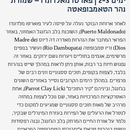
ימים 2-3 | פארטו מאלדונדו – שמורת
נהר הטאמבופאטה
לאחר ארוחת הבוקר נעלה על טיסה לעיר פוארטו מלדונדו
(Puerto Maldonado), השוכנת בלב הג'ונגל האמזוני, באזור
הפראי המחבר את הנהרות מאדרה דה דיוס (Madre de
Dios) וריו טמבופטה (Rio Dambupata) ועשיר בנופים
מרשימים, אגמים בתוליים ויערות גשם ירוקים. באזור זה
נפגוש חיות בר רבות, אותן ניתן לראות במהלך שייט בנהרות
בלבד, לצפות בקופים, תוכים ססגוניים וזנים רבים של
פרפרים. במהלך הימים הקרובים נסייר באזורים השונים
בג'ונגל, וביניהם "קיר התוכים" (Parrot Clay Lick), אחת
האטרקציות המרכזיות באזור, שם נוכל לצפות במחזה
מרהיב של מאות תוכים ססגוניים שמגיעים למקום כדי
לנטרל את הרעלים של הפירות בעזרת המינרלים שבקיר,
נלמד על אורח החיים המרתק בלב הג'ונגל, נבנה רפסודות
ונשוט בנהרות טראס צ'ימבורסו הטמבופטה הפראיים.