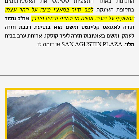
החלונות באתר התצפיות ששימש את האסטרונומים
בתקופת האינקה
.
לפני סיור במאצ'ו פיצ'ו על ההר עצמו
המשקיף על העיר, נעשה מדיטציה ודמיון מודרך
אח”כ נחזור
חזרה לאגואס קליינטס ומשם נצא בנסיעת רכבת חזרה
לעמק
ומשם באוטובוס חזרה לעיר קוסקו.
ארוחת ערב בבית
מלון.
SAN AGUSTIN PLAZA
או דומה לו.