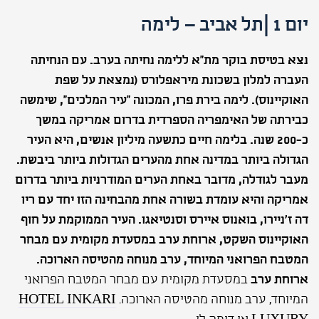
יום 1 |תל אביב – לימה
נצא בטיסת בוקר מת"א ללימה נחיתה בערב. עם הנחיתה
העברה למלון בשכונת מיראפלורס (נמצאת על שפת
האוקיינוס). לימה בירת פרו, המכונה "עיר המלכים", שימשה
כבירתה של האימפריה הספרדית בדרום אמריקה במשך
כ-200 שנה. בלימה חיים כתשעה מיליון אנשים, היא העיר
הגדולה ביותר במדינה אחת מהערים הגדולות ביותר ביבשת.
מעבר לגודלה, מדובר באחת הערים המודרניות ביותר בדרום
אמריקה והיא עומדת בשורה אחת מהבחינה הזו יחד עם ריו
דה ז׳ניירו, בואנוס איירס וסנטיאגו. העיר הממוקמת על חוף
האוקיינוס השקט, ארוחת ערב במסעדת מקומית עם מבחר
המטבח הפרואני המיוחד, ערב מנוחה מהטיסה הארוכה.
ארוחת ערב
במסעדת מקומית עם מבחר המטבח הפרואני
המיוחד, ערב מנוחה מהטיסה הארוכה.
HOTEL INKARI