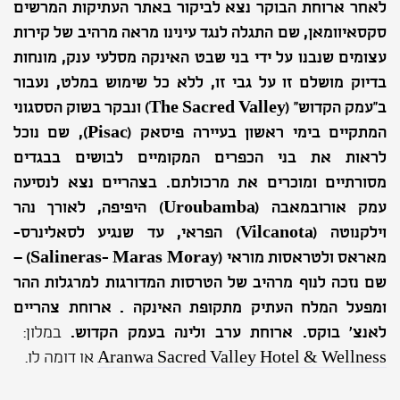
לאחר ארוחת הבוקר נצא לביקור באתר העתיקות המרשים
סקסאיוומאן, שם התגלה לנגד עינינו מראה מרהיב של קירות
עצומים שנבנו על ידי בני שבט האינקה מסלעי ענק, מונחות
בדיוק מושלם זו על גבי זו, ללא כל שימוש במלט, נעבור
ב"עמק הקדוש" (
The Sacred Valley
) ונבקר בשוק הססגוני
המתקיים בימי ראשון בעיירה פיסאק (
Pisac
), שם נוכל
לראות את בני הכפרים המקומיים לבושים בבגדים
מסורתיים ומוכרים את מרכולתם. בצהריים נצא לנסיעה
עמק אורובמאבה (
Uroubamba
) היפיפה, לאורך נהר
וילקנוטה (
Vilcanota
) הפראי, עד שנגיע לסאלינרס-
מאראס ולטראסות מוראי (
Salineras- Maras Moray
) –
שם נזכה לנוף מרהיב של הטרסות המדורגות למרגלות ההר
ומפעל המלח העתיק מתקופת האינקה . ארוחת צהריים
לאנצ' בוקס. ארוחת ערב ולינה בעמק הקדוש.
במלון:
Aranwa Sacred Valley Hotel & Wellness
או דומה לו.