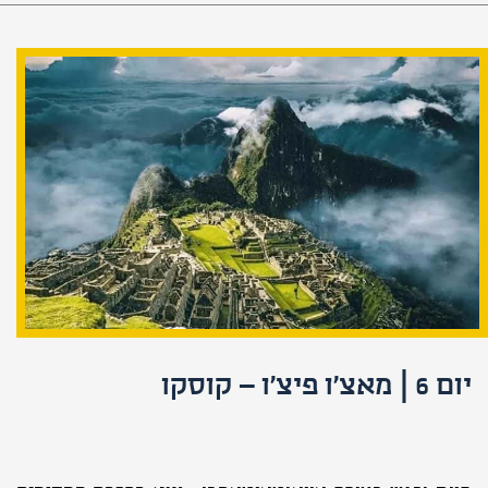
יום 6 | מאצ'ו פיצ'ו – קוסקו