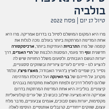
בולביה
טיול 17 יום | פסח 2022
פרו היא המקום המושלם לטיול בו בדרום אמריקה. פרו היא
אחת המדינות המרתקות ביותר בעולם. נזכה לגלות את
קסמה של פרו:
התרבויות
העתיקות ביותר,
ארכיטקטורה
חדשנית ו
נוף
חד פעמי, הפסגות הלבנות של
הרי האנדים
, דרך
יערות הגשם העבותים. ולטעום משלל החוויות שיש לה
להציע לנו - סיורים לערים ציוריות ובשווקים ססגוניים,
נסייר בין שמיים לארץ ב'העיר האבודה',
מאצ'ו פיצ'ו
, ונלמד
מקרוב על חייהם של
בני האינקה
ועל היכולת המדהימה
שלהם לסלול דרכים ולפתח חקלאות מתקדמת בגבהים
קיצוניים. בוליביה היא אחת המדינות המרתקות בדרום
אמריקה והיא מציעה שילוב כובש לב של ערים קולוניאליות
מקסימות, יערות גשם סבוכים, אגמים צבעוניים, מדבר מלח
עצום, שווקים ייחודיים, קרנבלים אותנטיים. הוסיפו לאלה