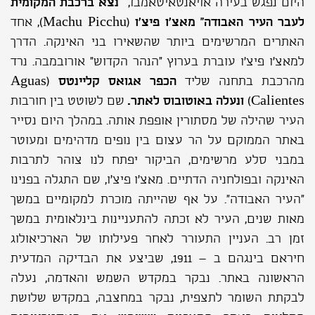
היום נפגש בעירה אויאנטאיטאמבו,
נצא ברכבת המקומית
לעבר העיר האבודה" מאצ'ו פיצ'ו
(
Machu Picchu
), אחד
האתרים המרשימים ביותר שהשאירו בני האינקה. הדרך
למאצ'ו פיצ'ו עוברת בערוץ "הנהר הקדוש" אורובמבה. נרד
מהרכבת בתחנה שליד
הכפר אגואס קליינטס
(
Aguas
Calientes
)
ונעלה באוטובוס לאתר.
שם לשוטט בין חורבות
העיר שהילה של מסתורין אופפת אותה. במהלך היום נסייר
באתר הממוקם על הר עצום בין נופים מדהימים ומעוטר
במבני סלע מרשימים, הביקור יפתח לנו צוהר לתרבות
האינקה ובפולחניה הדתיים. מאצ’ו פיצ’ו, שם התגלה בפנינו
“העיר האבודה”. על אף שהייתה מוכרת למקומיים במשך
מאות שנים, העיר לא זכתה להתעניינות בינלאומית במשך
זמן רב. העניין התעורר לאחר פעילותו של הארכיאולוג
חיראם בינגהם ב – 1911, שביצע את הבדיקה המדעית
הראשונה באתר. נבקר במקדש השמש והאדמה, נעלה
לבקתת השומר לתצפית, נבקר במחצבה, במקדש שלושת