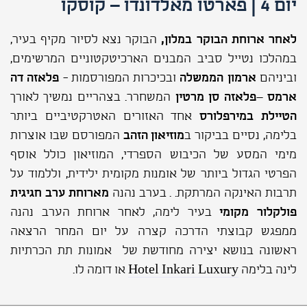
יום 4 | פארטו מאלדונדו – קוסקו
לאחר ארוחת הבוקר במלון,
הבוקר נצא לסיור מקיף בעיר,
במהלכו נטייל סביב המבנים הארכיטקטוניים המרשימים,
וביניהם
ארמון הממשלה
ובכיכרות המפורסמות -
פלאזה דה
ארמס
–
פלאזה סן מרטין
המשחרר. בצהריים נמשיך לאורך
הטיילת במירפלורס
אחד האזורים האטרקטיביים ביותר
בלימה, נסיים בביקור ב
מוזיאון הזהב
המפורסם שבו אוצרות
מימי המסע של הכיבוש הספרדי, המוזיאון כולל אוסף
הפרטי הגדול ביותר של אומנות מקומית ילידית, וללמוד על
תרבות האינקה המרתקת. . בערב נהנה
מארוחת ערב חגיגית
פולקלור מקומי
בעיר לימה, לאחר ארוחת הערב נהנה
ממפגש קבוצתי הדרכה קצרה על יום המחר הרצאה
ראשונה בנושא יצירה מחודשת של אמונות תת הכרתיות
לינה בלימה
Hotel Inkari Luxury
או דומה לו.