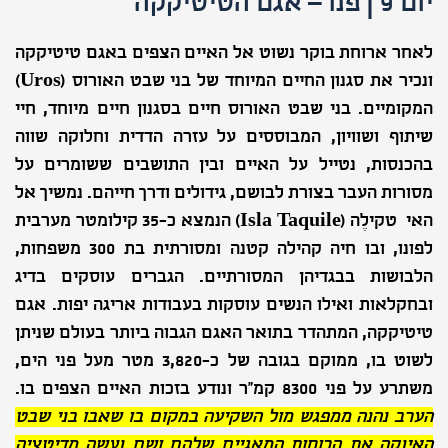
יום 9 | פנו – אגם הטיטיקקה
לאחר ארוחת בוקר נשוט אל האיים הצפים באגם טיטיקקה
ונכיר את סגנון החיים המיוחד של בני שבט האורוס (
Uros
)
המקומיים. בני שבט האורוס חיים בסגנון חיים מיוחד, חיי
שיתוף ושוויון, המבוססים על עזרה הדדית וחלוקה שווה
בהכנסות, נטייל על האיים ובין התושבים ששומרים על
מסורות העבר בצורת לבושם, גידולים ודרך חייהם. נמשיך אל
האי טקילֶה (
Isla Taquile
) הנמצא כ-35 קילומטר מערבית
לפונו, ובו חיה קהילה קטנה ומסורתית בת 300 משפחות,
הלבושות בבגדיהן המסורתיים. הגברים עוסקים בדיג
ובחקלאות ואילו הנשים עוסקות בעבודות אריגה יפות. אגם
טיטיקקה, המתהדר בתואר האגם הגבוה ביותר בעולם שניתן
לשוט בו, ממוקם בגובה של כ-3,820 מטר מעל פני הים,
משתרע על פני 8300 קמ"ר ונודע בזכות האיים הצפים בו.
הערב נהנה ממפגש מול השקיעה במקום בו שאבו בני שבט
האינקה את הכוחות המאגיים שלהם ושם נעשה מדיטציה