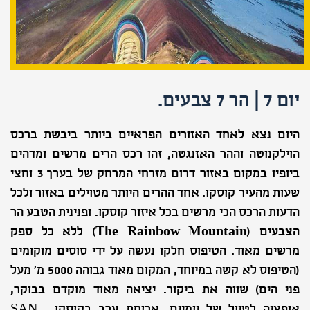
יום 7 | הר 7 צבעים.
היום נצא לאחד האזורים הפראיים ביותר ביבשת ברכס
הוילקנוטה וההר האזנגטה, זהו רכס הרים מרשים ומדהים
ביופיו במקום באזור דרום מזרחי המרחק של בערך 3 וחצי
שעות מהעיר קוסקו. אחד ההרים היותר מטוילים באזור ולכל
הדעות הרכס הכי מרשים בכל איזור קוסקו. ופנינית הטבע הר
הצבעים (
The Rainbow Mountain
) ללא כל ספק
מרשים מאוד. הטיפוס חלקו נעשה על ידי סוסים מוקומים
(הטיפוס לא קשה במיוחד, המקום מאוד גבוהה 5000 מ' מעל
פני הים) שווה את ביקור. יציאה מאוד מוקדם בבוקר,
אופציה לטיול של יומיים. ארוחת ערב בקוסקו .
SAN