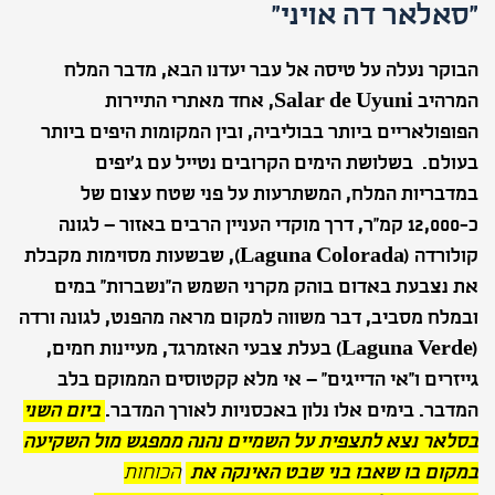
"סאלאר דה אויני"
הבוקר נעלה על טיסה אל עבר יעדנו הבא, מדבר המלח
המרהיב
Salar de Uyuni
, אחד מאתרי התיירות
הפופולאריים ביותר בבוליביה, ובין המקומות היפים ביותר
בעולם. בשלושת הימים הקרובים נטייל עם ג'יפים
במדבריות המלח, המשתרעות על פני שטח עצום של
כ-12,000 קמ"ר, דרך מוקדי העניין הרבים באזור – לגונה
קולורדה (
Laguna Colorada
), שבשעות מסוימות מקבלת
את נצבעת באדום בוהק מקרני השמש ה"נשברות" במים
ובמלח מסביב, דבר משווה למקום מראה מהפנט, לגונה ורדה
(
Laguna Verde
) בעלת צבעי האזמרגד, מעיינות חמים,
גייזרים ו"אי הדייגים" – אי מלא קקטוסים הממוקם בלב
המדבר. בימים אלו נלון באכסניות לאורך המדבר.
ביום השני
בסלאר נצא לתצפית על השמיים נהנה ממפגש מול השקיעה
במקום בו שאבו בני שבט האינקה את
הכוחות