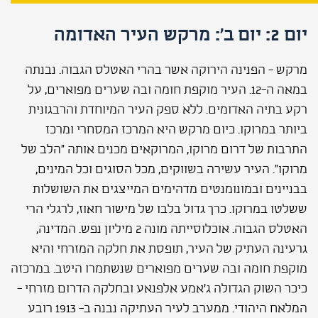
יום 2: יום ב': מרקש העיר האדומה
מרקש - הפנינה הירוקה אשר בהרי האטלס הגבוה. נבנתה
במאה ה-12. העיר מוקפת חומה ובה שערים מפוארים, על
רקע בתיה האדומים. ללא ספק העיר המיוחדת והרבגונית
ביותר במרוקו. כיום מרקש היא המרכז המסחרי ומרכז
התרבות של דרום מרוקו, המרוקאים מכנים אותה "הלב של
מרוקו". העיר עשירה בשווקים, מכל הסוגים וכל המינים,
בבניינים ובמונומנטים מדהימים המייצגים את השושלות
ששלטו במרוקו. כרך גדול בלבו של מישור חאוז, לרגלי הרי
האטלס הגבוה. אוכלוסייתה מונה 2 מיליון נפש. המדינה,
גרעינה העתיק של העיר, תופסת את חלקה המזרחי והיא
מוקפת חומה ובה שערים מפוארים שנשתמרו היטב. במרכזה
כיכר השוק הגדולה ג'אמע אלפנאע ובחלקה הדרום מזרחי -
המלאח היהודי. ממערב לעיר העתיקה נבנה ב- 1913 רובע