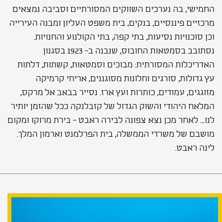
החמישי, בה נערכים השווקים המסורתיים וסביבה נמצאים
מרכזיים פיננסיים, בנקים, בית משפט העליון ומבנה העירייה
וכן סוכנויות נסיעות, בתי קפה, בתי הקולנוע והחנויות.
נסתובב בסמטאות החובוס, שנבנה ב- 1923 בסגנון
האדריכלות המסורתית: מבוכים וסמטאות, קשתות, דלתות
עץ גדולות, סורגים וחלונות מסוגננים, אריחי קרמיקה
מזוגגים, עמודים, כותרות ועץ ארז. נסייר בבאב אל מרקס,
המלאח היהודי והשוק הגדול של קזבלנקה ככל שהזמן יותיר
לנו... לאחר מכן נצא צפונה לבירה ראבט - בירת מרוקו ומקום
מושבם של משרדי הממשלה, בית הפרלמנט וארמון המלך.
לינה ראבט.