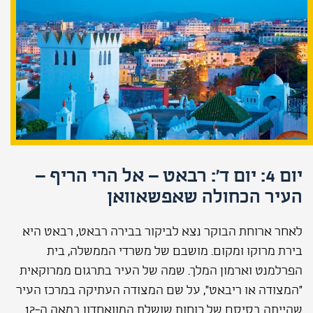
יום 4: יום ד': רבאט – אל הרי הריף –
העיר הכחולה שאפשאוואן
לאחר ארוחת הבוקר נצא לביקור בבירה רבאט, רבאט היא
בירת מרוקו ומקום. מושבם של משרדי הממשלה, בית
הפרלמנט וארמון המלך. שמה של העיר בתרגום ממרוקאית
"המצודה או ריבאט", על שם המצודה העתיקה במרכז העיר
שהייתה בסיסם של כוחות שושלת המוואחדון במאה ה-12