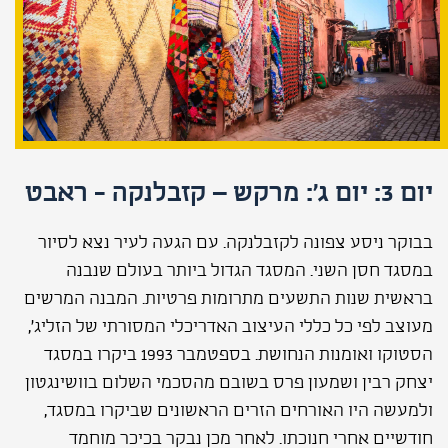
יום 3: יום ג': מרקש – קזבלנקה - ראבט
בבוקר ניסע צפונה לקזבלנקה. עם הגעה לעיר נצא לסיור
במסגד חסן השני. המסגד הגדול ביותר בעולם שנבנה
בראשית שנות התשעים מתרומות פרטיות. המבנה המרשים
מעוצב לפי כל כללי העיצוב האדריכלי המסורתי של הזליג‘,
הסטוקו ואומנות הנחושת. בספטמבר 1993 ביקרו במסגד
יצחק רבין ושמעון פרס בשובם מהסכמי השלום בוושינגטון
ולמעשה היו האורחים הזרים הראשונים שביקרו במסגד,
חודשיים אחרי חנוכתו. לאחר מכן נבקר בכיכר מוחמד