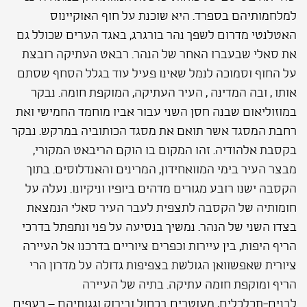
למלחמותיהם בספרד. היא שוכנת על חוף האוקיינוס
האטלנטי מדרום לשפך נהר בורגרג, באגד הערים שכולל גם
את סאלי שבעברו האחר של הנהר. רבאט העתיקה רובצת
על החוף וסמוכה לנמל שאינו פעיל עוד בגלל הסחף שסתם
אותו , ובה המדינה , העיר העתיקה, המוקפת חומה. נבקר
במוזוליאום שבנה חסן השני עבור אביו מוחמד החמישי ואת
רחבת המסגד אשר תואם את מסגד הכותוביה במרקש. נבקר
בקסבת אלהודיה. זהו המקום בו הוקם הריבאט המקורי,
מבצר העיר בימי המוואחידון, המרינים והאנדלוסים. בתוך
הקסבה ישנו רובע מגורים מדהים ביופיו וניקיונו. נעלה על
חומותיה של הקסבה לתצפית לעבר העיר סאלי הנמצאת
בצדו השני של הנהר. נמשיך בנסיעה על פני ונתפתל בדרכי
הריף היפות, בין עיירות וכפרים ציוריים בדרכנו אל העיירה
ציורית שאפשוואן הגולשת בצפיפות גדולה על מדרון הרי
הריף ומוקפת חומה עתיקה. בתיה של העיירה
לבנים-תכלכלים, מעוטרים בכחול ובירוק וגגותיהם – רעפים