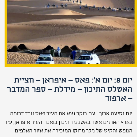
יום 8: יום א': פאס – איפראן – חציית
האטלס התיכון – מידלת – ספר המדבר
– ארפוד
יום נסיעה ארוך... עם בוקר נצא את העיר פאס ונרד דרומה
לארץ הארזים אשר באטלס התיכון בואכה העיר איפראן, עיר
הנופש והקיט של מלך מרוקו המזכירה את אזור האלפים