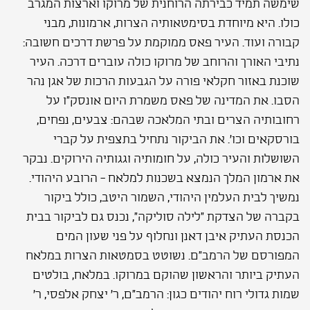
שימשה תמיד כבירתה הרוחנית של מרוקו וארצות המגרב
כולו. היא מיוחדת בסימטאותיה הצרות, ארמונות, מבני
קבורה ועוד. העיר פאס ממוקמת על פרשת דרכים חשובה:
נתיבי האורך והרוחב של מרוקו כולה עוברים דרכה. העיר
שוכנת באזור חקלאי פורה על הגבעות הרכות של אגן נהר
הסבו. את המדינה של פאס משמרת היום אונסק"ו על
רחובותיה הצרים ובתי המלאכה שבהם: צבעים, נפחים,
בורסקאים וכו'. את הביקור נתחיל בתצפית על קברי
השושלות והעיר כולה, על חומותיה וגגותיה הירוקים. נבקר
את ארמון המלך הנמצא בשכנות למלאח - הרובע היהודי.
נמשיך לבית העלמין היהודי, השמור היטב, כולל ביקור
בקברה של הצדקת "לילה סוליקה", נכנס גם לביקור בבית
הכנסת העתיק איבן דאנן ונחלוף על פני שעון המים
המפורסם של הרמב"ם. נשוטט בסמטאות הצרות במלאח
העתיק ביותר והראשון שהוקם במרוקו. במלאח, בולטים
שמות גדולי רוח יהודים כגון: הרמב"ם, ר' יצחק אלפסי, ר'