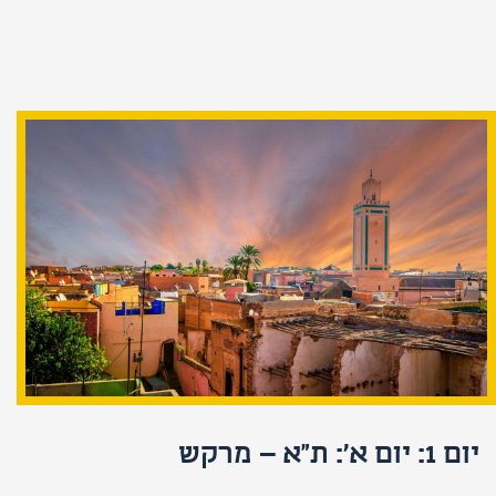
יום 1: יום א': ת"א – מרקש