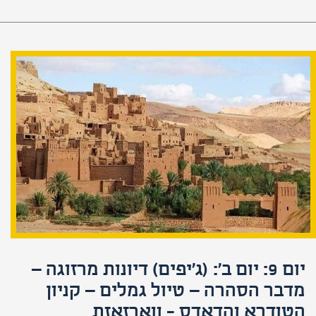
יום 9: יום ב': (ג'יפים) דיונות מרזוגה –
מדבר הסהרה – טיול גמלים – קניון
הטודרא והדאדס - ווארזאזת