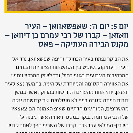
יום 5: יום ה': שאפשאוואן – העיר
וואזאן – קברו של רבי עמרם בן דיוואן –
מקנס הבירה העתיקה – פאס
את הבוקר נפתח בעיר הכחולה והיפה שפשאוואן, נרד אל
העיר העתיקה, נשוטט בין הסמטאות הציוריות והבתים
המרהיבים הצבועים בגווני כחול, נרד לשוק המרכזי ונחוש
את האווירה הקסומה והמיוחדת של העיר. בהמשך נצא לעיר
וואזאן, זוהי אחת מהערים הקדושות במרוקו, אשר במשך
דורות הייתה סגורה בפני לא מוסלמים. את קדושתה ינקה
מהשריפים, המנהיגים הדתיים שע"פ האמונה הם צאצאיו
של הנביא מוחמד. נבקר במסגד וזאוויה אשר ניבנה ע"י
השריף המולאי עבדאלה. קברו של השריף הפך לאתר קדוש