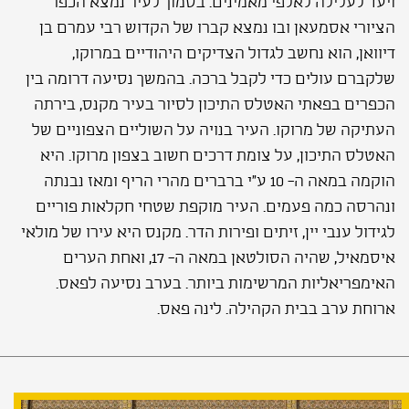
ויעד לעלילה לאלפי מאמינים. בסמוך לעיר נמצא הכפר
הציורי אסמעאן ובו נמצא קברו של הקדוש רבי עמרם בן
דיוואן, הוא נחשב לגדול הצדיקים היהודיים במרוקו,
שלקברם עולים כדי לקבל ברכה. בהמשך נסיעה דרומה בין
הכפרים בפאתי האטלס התיכון לסיור בעיר מקנס, בירתה
העתיקה של מרוקו. העיר בנויה על השוליים הצפוניים של
האטלס התיכון, על צומת דרכים חשוב בצפון מרוקו. היא
הוקמה במאה ה- 10 ע"י ברברים מהרי הריף ומאז נבנתה
ונהרסה כמה פעמים. העיר מוקפת שטחי חקלאות פוריים
לגידול ענבי יין, זיתים ופירות הדר. מקנס היא עירו של מולאי
איסמאיל, שהיה הסולטאן במאה ה- 17, ואחת הערים
האימפריאליות המרשימות ביותר. בערב נסיעה לפאס.
ארוחת ערב בבית הקהילה. לינה פאס.