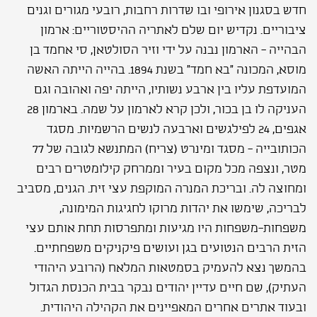
חדש בסגנון אירופי ובו שדרות רחבות, רובעי מגורים וגנים
ציבוריים. נקדיש יום שלם לאתריה ההיסטוריים: ארמון
הבהייה - הארמון נבנה על ידי וזיר הסולטאן, סי אחמד בן
מוסא, המכונה "בא חמד" בשנת 1894. בהייה הייתה האשה
המועדפת עליו בין ארבע נשותיו, הייתה יפה ואהובה וגם
העניקה לו בן בכור, ולכן קרא לארמון על שמה. בארמון 28
אגפים, 24 לפילגשים וארבעה לנשים הרשמיות. מסגד
הכותובייה - מסגד ומינרט (צריח) המתנשא לגובה של 77
מטר, ונצפה מכל מקום בעיר וממרחק קילומטרים רבים
ומחוצה לה. ובריכת המנרה המוקפת עצי זית. הגנים, מסביב
לבריכה, שימשו את יהדות מרוקו לחגיגות המימונה,
משפחות-משפחות היו מגיעות ומתפרסות תחת אותם עצי
הזית הרבים הנטועים בגן ועושים פיקניקים משפחתיים.
בהמשך נצא להעמיק בסמטאות המלאח (הרובע היהודי
העתיק), שם חיים עדיין יהודים נבקר בבית הכנסת הגדול
ובעוד אתרים אחרים המאפיינים את הקהילה היהודית.