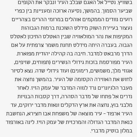
בשוויץ. נטייל אל האגם שבלב העיר ונבקר את הקופים
שביער הסמוך. בהמשך, נסיעה ארוכה ומעניינת בין כפרי
רועים נוודים הממקמים אוהלים במרומי ההרים בצהריים
נעצור בעיירת השוק מידלט השוכנת ברמות הגבוהות
המקיפות את נהר המולאוויה שבין האטלס התיכון לאטלס
הגבוה. בעברה היתה מידלט תחנת משמר צרפתית על אם
הדרך מרבאט למדבר. חיבה בה קהילה יהודית מפוארת.
העיר מפורסמת בזכות גידולי הנשירים (תפוחים, שזיפים,
אגוזי מלך, משמשים, רימונים) ועוד גידולי שדה. נצא לסיור
לחוש את האווירה הקסומה של העיר. בהמשך נחצה את
מעבר הלגיונרים נרד לנווה המדבר של עמק הזיז. לאחר
נדרים אל פתחו של מדבר הסהרה, דרך קסבות הבנויות
מלבני בוץ, נחצה את ארץ הדקלים ונאות מדבר ירוקים, עד
העיר ארפוד - עיר מוצאה של משפחת אבו חצירא, הנחשבת
כנאת המדבר הגדולה והמרכזית של עמק הזיז. לינה באורפוד
במלון בוטיק מדברי.