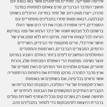
אירופה ואפריקה. סוחרים פורטוגזים אשר באו במגע עם
תושבי המדבר הברברים, טרם צאתם למסעות במדבר
סהרה, ייצרו מגוון רחב של סחר במדינה. הרוכלים בשווקי
קזבלנקה, רבאט ופאס סחרו בתבלינים מסתוריים עם
הספרדים, דייגי אסווירה מכרו את דגי הים אשר העלו
ברשתם לכל מבקש ושמה של כיכר הג'מע אל-פנה במרקש
הגיעה לכל קצוות אירופה. מרוקו היא ללא ספק ארץ של
עושר אדריכלי, ערים מתקופת ימי הביניים, השרידים
הרומים, המבצרים הברברים, הארמונות והמסגדים
המוסלמים הנחשבים ליפים ביותר בעולם. הטבע במרוקו
עוצר נשימה. מפסגות הרי האטלס המכוסות שלג, נהרות
סוערים, אגמים אלפינים ועד המרחבים האין סופיים של
ארץ מדבר הסהרה. מרוקו מחדדת את ניחוחות ההיסטוריה
אשר נראים בכל פינה, אם בשווקים או באומנות
הארכיטקטונית של ערי המלוכה, הקסבות המדבריות או
הקברים העתיקים המקשטים את הגבעות. לעיתים יש
תחושה שאם רק נשכים קום נוכל להצטרף לאורחת גמלים
ברברית היוצאת לטימבוקטו כדי לסחור בתבלינים וזהב.