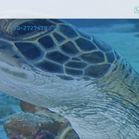
טל': 050-2727479