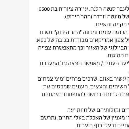
לאחר ארוחת הבוקר נצא לעבר סנטה הלנה. עיירה ציורית בת 6500
 מונטה וורדה (ההר הירוק).
ניקויה והאיים.
כוסה עננים ומכונה "ההר הירוק". משנת
1951 חיה במקום קהילה של צפון אמריקאים מבודדת בגובה של 1400
הביולוגי של האזור וכך מתאפשרת צפייה
 המוגנת.
'יער העננים', מאפשר הצצה אל המערכת
ק עשיר באזוב, שרכים פרחים ומיני צמחים
 השיחים והעצים. העננים שמכסים את
את הלחות הדרושה להתפתחות צמחיית
ים וקולותיהם של חיות יער.
מעניין של האכלת בעלי החיים, נתרשם
חיים ובעלי כנף ביערות.