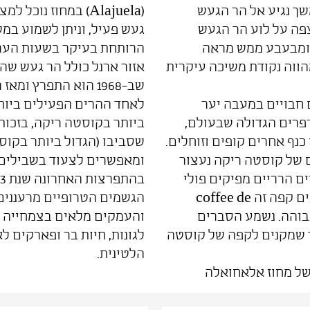
עבר הר הגעש פואס poas, בהמשך נגיע אל הר הגעש
(Alajuela) במחוז נו
גובה 2700 מטרים, נצפה על לוע הר הגעש
געש פעיל, וניתן לשמוע במ
שהיקפו קילומטר וחצי ובמרכזו אגם רוחש ומבעבע ממש מראה
הרותחת בעיקר בשעות הער
גיהינומי שמושך אליו אלפי תיירים בשנה ומהווה נקודת משיכה עיקרית
אזור ארנל כולל הר געש שה
שב-1968 הוא התפרץ 
נבקר במפלי לה פאז la paz , חמישה מפלים חבויים במעבה יער
לאחד ההרים הפעילים ביותר
רפרים הגדולה שבעולם,
ביותר בקוסטה ריקה, בזכו
כנף אחרים קופים וזוחלים.
שסביבו (הגדול ביותר בקו
דועים של קוסטה ריקה נעצור
ם הרריים מפיקים פולי
בהתפרצות האחרונה שנת 1993.
קפה בעלי ארומה מיוחדת יודעי קפה ממתגים קפה זה coffee de
הגשמים הטרופיים מרעננים
ת גבוהה. נשמע הסברים
והעמקים מלאים בצמחייה טב
ד שמקנים לקפה של קוסטה
לגונות, חיות בר ופארקים ל
הלטינית.
של מחוז אלאחואלה