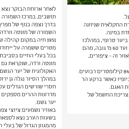
תושבים, במרכז השמורה של
ל.
בדרך נצפה בנוף של מפרץ 
ת החקלאית שניזונה
השמורה של מונטה וורדה מ
דת במינה.
 מרתקת סיור בהליכה של 3 ק"מ ביער טרופי, במהלכו
מטרים ששמרה על ייחודו 
נעבור 15 גשרים תלויים בין 5 ל- 100 מ' אורך ועד 60 מ' גובה, מהם
בכל בעלי החיים בסביבתם
ור זה - ציפורים,
מונטה ורדה, שנקראת גם 
האקולוגית של יער הגשם.
נרד לשייט מרתק באגם ארנל ששיטחו הוא 84 קילומטרים רבועים.
במהלך הסיור נגלה גן ירו
יופיו כאשר ברקע הר
חסרי שורשים הגדלים על
ת האגם.
מדרונות ההרים מספקים 
נבנה סכר ותחנת כוח שמספקת 12% מצריכת החשמל של
יער גשם.
באוויר נשמעים ציוצי צפר
בשעות הערב נצא לספארי 
מהמגוון הגדול של בעלי ה