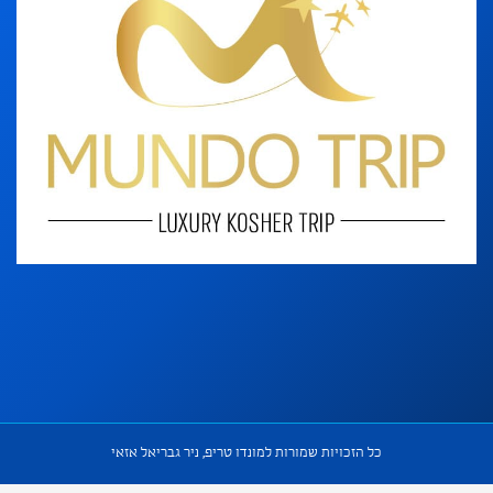
כל הזכויות שמורות למונדו טריפ, ניר גבריאל אזאי