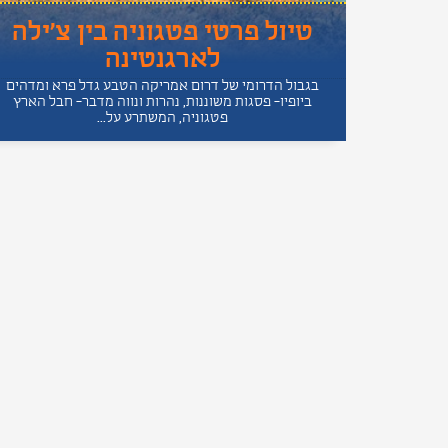
טיול פרטי פטגוניה בין צ'ילה
לארגנטינה
בגבול הדרומי של דרום אמריקה הטבע גדל פרא ומדהים
ביופיו- פסגות משוננות, נהרות ונווה מדבר- חבל הארץ
פטגוניה, המשתרע על...