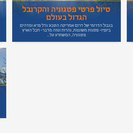
טיול פרטי פטגוניה והקרנבל
הגדול בעולם
בגבול הדרומי של דרום אמריקה הטבע גדל פרא ומדהים
ביופיו- פסגות משוננות, נהרות ונווה מדבר- חבל הארץ
פטגוניה, המשתרע על...