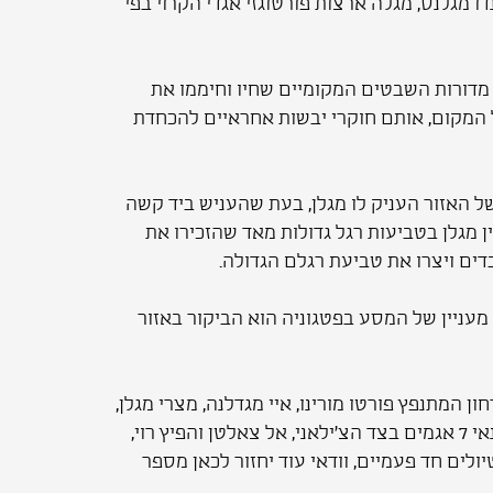
ו מגלנס, מגלה ארצות פורטוגזי אגדי הקרוי בפי
י מדורות השבטים המקומיים שחיו וחיממו את
 המקום, אותם חוקרי יבשות אחראיים להכחדת
 מספרת כי את שמו של האזור העניק לו מגלן, בעת שהעניש ביד קשה
 מגלן בטביעות רגל גדולות מאד שהזכירו את
דים ויצרו את טביעת רגלם הגדולה.
מעניין של המסע בפטגוניה הוא הביקור באזור
מתנפץ פורטו מורינו, איי מגדלנה, מצרי מגלן,
אווישיה (ארץ האש) הקארטרה אוסטרל, לגונה סן ראפאל, חצי האי ואלדז, ברילוצ'ה, פוקון 7 האגמים בצד הארגנטינאי 7 אגמים בצד הצ'ילאני, אל צאלטן והפיץ רוי,
לים חד פעמיים, וודאי עוד יחזור לכאן מספר