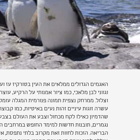
האגמים הגדולים ממלאים את העין בטורקיז עז וע
וגווני לבן מלאכי, כמו ציור אמנותי על הרקיע, עו
וצלול. ממרחק נצפית תמונה פנורמית המגלה עומק
עשרה זוגות עיניים זהות נעים באיטיות, כמו קבו
שהדמיון כאילו לקח מכחול וצבע את העולם בצבעי
נגמרים, תובנות חדשות למימד החופש במרחבים ה
הבריאה. הזכות לחוות זאת מקרוב בלתי נתפסת, אי