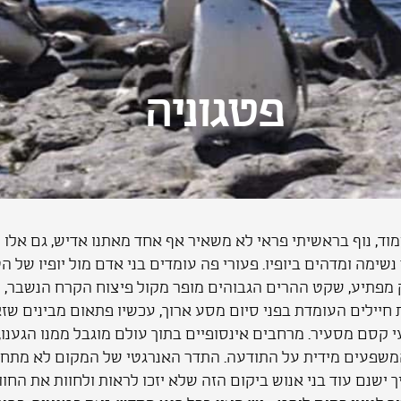
פטגוניה
מוד, נוף בראשיתי פראי לא משאיר אף אחד מאתנו אדיש, גם אל
צר נשימה ומדהים ביופיו. פעורי פה עומדים בני אדם מול יופיו ש
 מפתיע, שקט ההרים הגבוהים מופר מקול פיצוח הקרח הנשבר, קו
צת חיילים העומדת בפני סיום מסע ארוך, עכשיו פתאום מבינים ש
 קסם מסעיר. מרחבים אינסופיים בתוך עולם מוגבל ממנו הגענו
משפעים מידית על התודעה. התדר האנרגטי של המקום לא מתחשב
ך ישנם עוד בני אנוש ביקום הזה שלא יזכו לראות ולחוות את הח