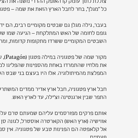
צוללת לתוך עומק קו האופק ההררי משנה את הציור ל
כל "מגלן", בחר לחבל הארץ הזאת את שמה – פטגוני
בעבר, גילה מגלן גם שבטים מקומיים רבים, הם יד
גופם לחומה של האש המתלקחת – הגיעה שמו של ה
השבטים המקומיים ששרדו מתקופות קדומות, ומה שנ
מקור
את מלחיו שהתמרדו באחת מהספינות שהפליגו למסע
המפלצת מהמיתולוגיה. אלו היו בעצם בני שבט הטהו
חבל ארץ פטגוניה, חבל ארץ אדיר ממדים המשתרע ע
התפר שבין ארגנטינה וצ'ילה, עד לארץ האש.
אותם פרקים מפורסמים עליהם שמעתם טרם עלה בדע
אל קלאפטה הם הפנינות טבע של פטגוניה. אין ספק
פעמיים.