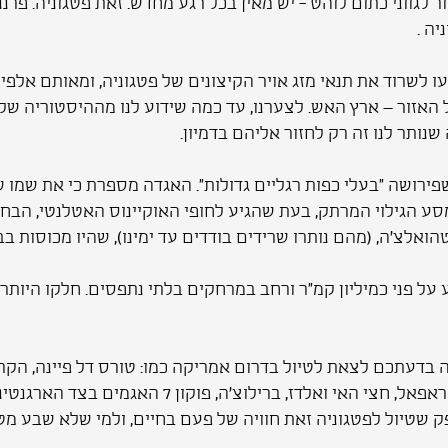
גווני כתום לוהט - יש מאין בכל רגע מחדש. זאת פטגוניה. פרננד
ה .
עו לשרוד את תנאי מזג אויר הקיצונים של פטגוניה, ומאותם אלפ
אזור – ארץ האש. לצערנו, עד כמה שידוע לנו מההיסטוריה של
ותר לנו זה רק לחזור אליהם בדמיון.
 שמה של פטגוניה במילה פטגון (Patagón), שפירושה "בעלי כפות רגליים גדולות". האגדה
 הגילוי המרתק, בעת שהגיע לחופי האוקיינוס האטלנטי, הבחין
אלצ'ה, (מהם נותרו שרידים בודדים עד ימינו), שהיו מכוסות בב
ל פני כמיליון קמ"ר ורחב במרחקים בלתי נתפסים. חלקו היותר 
תכם לצאת לטיול בדרום אמריקה כמו: טורס דל פיינה, הקרחון ה
 שטיול לפטגוניה זאת חוויה של פעם בחיים, ולמי שלא שבע מטיו